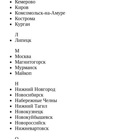
Кемерово
Киров
Комсомольск-на-Амуре
Кострома
Курган
Л
Липецк
М
Москва
Магнитогорск
Мурманск
Майкоп
Н
Нижний Новгород
Новосибирск
Набережные Челны
Нижний Тагил
Новокузнецк
Новокуйбышевск
Новороссийск
Нижневартовск
О