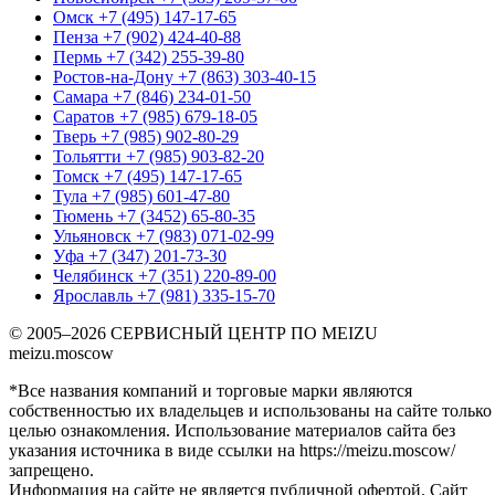
Омск
+7 (495) 147-17-65
Пенза
+7 (902) 424-40-88
Пермь
+7 (342) 255-39-80
Ростов-на-Дону
+7 (863) 303-40-15
Самара
+7 (846) 234-01-50
Саратов
+7 (985) 679-18-05
Тверь
+7 (985) 902-80-29
Тольятти
+7 (985) 903-82-20
Томск
+7 (495) 147-17-65
Тула
+7 (985) 601-47-80
Тюмень
+7 (3452) 65-80-35
Ульяновск
+7 (983) 071-02-99
Уфа
+7 (347) 201-73-30
Челябинск
+7 (351) 220-89-00
Ярославль
+7 (981) 335-15-70
© 2005–2026 СЕРВИСНЫЙ ЦЕНТР ПО MEIZU
meizu.moscow
*Все названия компаний и торговые марки являются
собственностью их владельцев и использованы на сайте только
целью ознакомления. Использование материалов сайта без
указания источника в виде ссылки на https://meizu.moscow/
запрещено.
Информация на сайте не является публичной офертой. Сайт