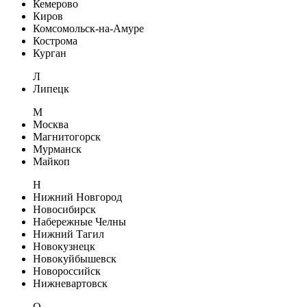
Кемерово
Киров
Комсомольск-на-Амуре
Кострома
Курган
Л
Липецк
М
Москва
Магнитогорск
Мурманск
Майкоп
Н
Нижний Новгород
Новосибирск
Набережные Челны
Нижний Тагил
Новокузнецк
Новокуйбышевск
Новороссийск
Нижневартовск
О