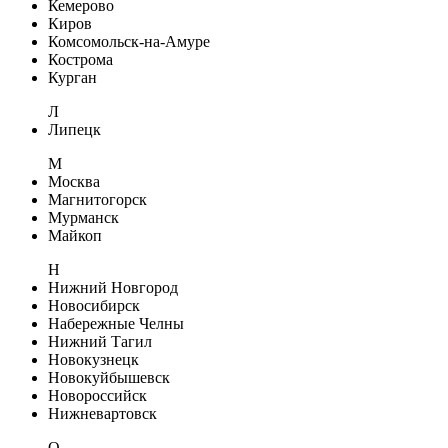
Кемерово
Киров
Комсомольск-на-Амуре
Кострома
Курган
Л
Липецк
М
Москва
Магнитогорск
Мурманск
Майкоп
Н
Нижний Новгород
Новосибирск
Набережные Челны
Нижний Тагил
Новокузнецк
Новокуйбышевск
Новороссийск
Нижневартовск
О