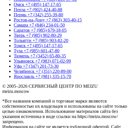
Омск
+7 (495) 147-17-65
Пенза
+7 (902) 424-40-88
Пермь
+7 (342) 255-39-80
Ростов-на-Дону
+7 (863) 303-40-15
Самара
+7 (846) 234-01-50
Саратов
+7 (985) 679-18-05
Тверь
+7 (985) 902-80-29
Тольятти
+7 (985) 903-82-20
Томск
+7 (495) 147-17-65
Тула
+7 (985) 601-47-80
Тюмень
+7 (3452) 65-80-35
Ульяновск
+7 (983) 071-02-99
Уфа
+7 (347) 201-73-30
Челябинск
+7 (351) 220-89-00
Ярославль
+7 (981) 335-15-70
© 2005–2026 СЕРВИСНЫЙ ЦЕНТР ПО MEIZU
meizu.moscow
*Все названия компаний и торговые марки являются
собственностью их владельцев и использованы на сайте только
целью ознакомления. Использование материалов сайта без
указания источника в виде ссылки на https://meizu.moscow/
запрещено.
Информация на сайте не является публичной офертой. Сайт