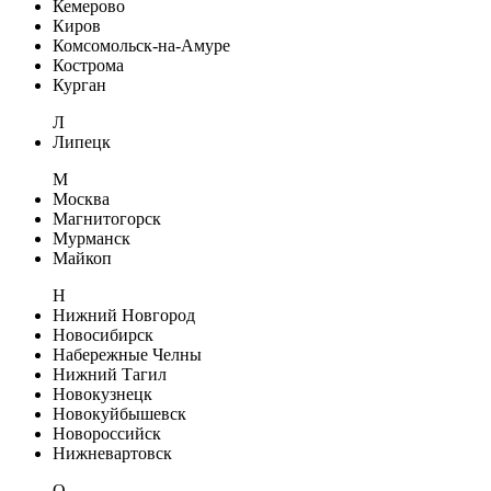
Кемерово
Киров
Комсомольск-на-Амуре
Кострома
Курган
Л
Липецк
М
Москва
Магнитогорск
Мурманск
Майкоп
Н
Нижний Новгород
Новосибирск
Набережные Челны
Нижний Тагил
Новокузнецк
Новокуйбышевск
Новороссийск
Нижневартовск
О