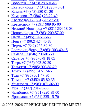
Воронеж
+7 (473) 280-01-45
Екатеринбург
+7 (343) 228-75-01
Казань
+7 (843) 280-01-20
Кемерово
+7 (3842) 23-22-40
Краснодар
+7 (861) 205-95-90
Красноярск
+7 (391) 989-95-00
Нижний Новгород
+7 (831) 234-18-03
Новосибирск
+7 (383) 209-57-00
Омск
+7 (495) 147-17-65
Пенза
+7 (902) 424-40-88
Пермь
+7 (342) 255-39-80
Ростов-на-Дону
+7 (863) 303-40-15
Самара
+7 (846) 234-01-50
Саратов
+7 (985) 679-18-05
Тверь
+7 (985) 902-80-29
Тольятти
+7 (985) 903-82-20
Томск
+7 (495) 147-17-65
Тула
+7 (985) 601-47-80
Тюмень
+7 (3452) 65-80-35
Ульяновск
+7 (983) 071-02-99
Уфа
+7 (347) 201-73-30
Челябинск
+7 (351) 220-89-00
Ярославль
+7 (981) 335-15-70
© 2005–2026 СЕРВИСНЫЙ ЦЕНТР ПО MEIZU