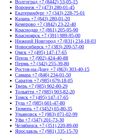
Волгоград
+7 (8442) 53-05-15
Воронеж
+7 (473) 280-01-45
Екатеринбург
+7 (343) 228-75-01
Казань
+7 (843) 280-01-20
Кемерово
+7 (3842) 23-22-40
Краснодар
+7 (861) 205-95-90
Красноярск
+7 (391) 989-95-00
Нижний Новгород
+7 (831) 234-18-03
Новосибирск
+7 (383) 209-57-00
Омск
+7 (495) 147-17-65
Пенза
+7 (902) 424-40-88
Пермь
+7 (342) 255-39-80
Ростов-на-Дону
+7 (863) 303-40-15
Самара
+7 (846) 234-01-50
Саратов
+7 (985) 679-18-05
Тверь
+7 (985) 902-80-29
Тольятти
+7 (985) 903-82-20
Томск
+7 (495) 147-17-65
Тула
+7 (985) 601-47-80
Тюмень
+7 (3452) 65-80-35
Ульяновск
+7 (983) 071-02-99
Уфа
+7 (347) 201-73-30
Челябинск
+7 (351) 220-89-00
Ярославль
+7 (981) 335-15-70