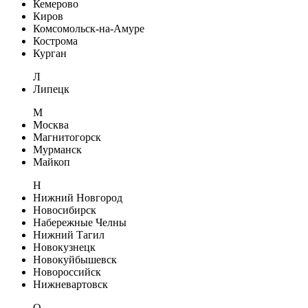
Кемерово
Киров
Комсомольск-на-Амуре
Кострома
Курган
Л
Липецк
М
Москва
Магнитогорск
Мурманск
Майкоп
Н
Нижний Новгород
Новосибирск
Набережные Челны
Нижний Тагил
Новокузнецк
Новокуйбышевск
Новороссийск
Нижневартовск
О