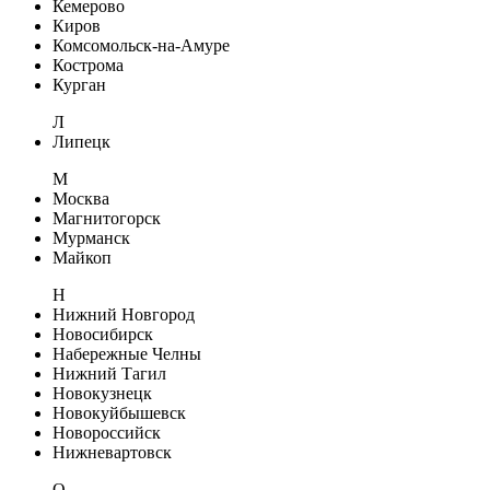
Кемерово
Киров
Комсомольск-на-Амуре
Кострома
Курган
Л
Липецк
М
Москва
Магнитогорск
Мурманск
Майкоп
Н
Нижний Новгород
Новосибирск
Набережные Челны
Нижний Тагил
Новокузнецк
Новокуйбышевск
Новороссийск
Нижневартовск
О