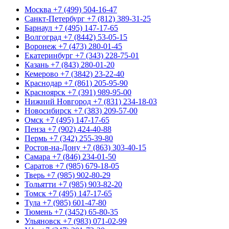
Москва
+7 (499) 504-16-47
Санкт-Петербург
+7 (812) 389-31-25
Барнаул
+7 (495) 147-17-65
Волгоград
+7 (8442) 53-05-15
Воронеж
+7 (473) 280-01-45
Екатеринбург
+7 (343) 228-75-01
Казань
+7 (843) 280-01-20
Кемерово
+7 (3842) 23-22-40
Краснодар
+7 (861) 205-95-90
Красноярск
+7 (391) 989-95-00
Нижний Новгород
+7 (831) 234-18-03
Новосибирск
+7 (383) 209-57-00
Омск
+7 (495) 147-17-65
Пенза
+7 (902) 424-40-88
Пермь
+7 (342) 255-39-80
Ростов-на-Дону
+7 (863) 303-40-15
Самара
+7 (846) 234-01-50
Саратов
+7 (985) 679-18-05
Тверь
+7 (985) 902-80-29
Тольятти
+7 (985) 903-82-20
Томск
+7 (495) 147-17-65
Тула
+7 (985) 601-47-80
Тюмень
+7 (3452) 65-80-35
Ульяновск
+7 (983) 071-02-99