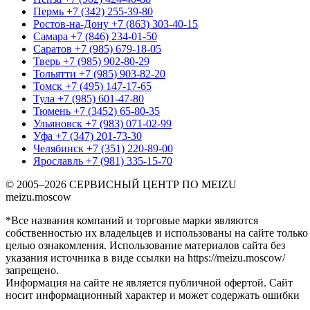
Пермь
+7 (342) 255-39-80
Ростов-на-Дону
+7 (863) 303-40-15
Самара
+7 (846) 234-01-50
Саратов
+7 (985) 679-18-05
Тверь
+7 (985) 902-80-29
Тольятти
+7 (985) 903-82-20
Томск
+7 (495) 147-17-65
Тула
+7 (985) 601-47-80
Тюмень
+7 (3452) 65-80-35
Ульяновск
+7 (983) 071-02-99
Уфа
+7 (347) 201-73-30
Челябинск
+7 (351) 220-89-00
Ярославль
+7 (981) 335-15-70
© 2005–2026 СЕРВИСНЫЙ ЦЕНТР ПО MEIZU
meizu.moscow
*Все названия компаний и торговые марки являются
собственностью их владельцев и использованы на сайте только
целью ознакомления. Использование материалов сайта без
указания источника в виде ссылки на https://meizu.moscow/
запрещено.
Информация на сайте не является публичной офертой. Сайт
носит информационный характер и может содержать ошибки