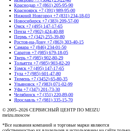
Краснодар
+7 (861) 205-95-90
Красноярск
+7 (391) 989-95-00
Нижний Новгород
+7 (831) 234-18-03
Новосибирск
+7 (383) 209-57-00
Омск
+7 (495) 147-17-65
Пенза
+7 (902) 424-40-88
Пермь
+7 (342) 255-39-80
Ростов-на-Дону
+7 (863) 303-40-15
Самара
+7 (846) 234-01-50
Саратов
+7 (985) 679-18-05
Тверь
+7 (985) 902-80-29
Тольятти
+7 (985) 903-82-20
Томск
+7 (495) 147-17-65
Тула
+7 (985) 601-47-80
Тюмень
+7 (3452) 65-80-35
Ульяновск
+7 (983) 071-02-99
Уфа
+7 (347) 201-73-30
Челябинск
+7 (351) 220-89-00
Ярославль
+7 (981) 335-15-70
© 2005–2026 СЕРВИСНЫЙ ЦЕНТР ПО MEIZU
meizu.moscow
*Все названия компаний и торговые марки являются
собственностью их владельцев и использованы на сайте только