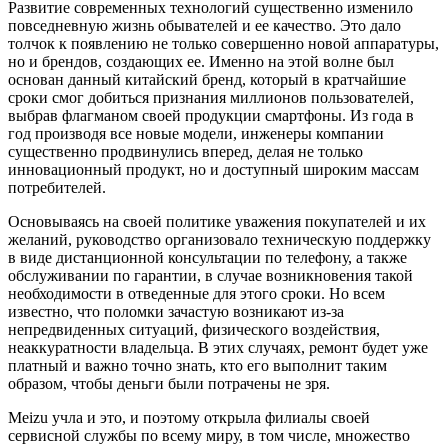
Развитие современных технологий существенно изменило
повседневную жизнь обывателей и ее качество. Это дало
толчок к появлению не только совершенно новой аппаратуры,
но и брендов, создающих ее. Именно на этой волне был
основан данный китайский бренд, который в кратчайшие
сроки смог добиться признания миллионов пользователей,
выбрав флагманом своей продукции смартфоны. Из года в
год производя все новые модели, инженеры компании
существенно продвинулись вперед, делая не только
инновационный продукт, но и доступный широким массам
потребителей.
Основываясь на своей политике уважения покупателей и их
желаний, руководство организовало техническую поддержку
в виде дистанционной консультации по телефону, а также
обслуживании по гарантии, в случае возникновения такой
необходимости в отведенные для этого сроки. Но всем
известно, что поломки зачастую возникают из-за
непредвиденных ситуаций, физического воздействия,
неаккуратности владельца. В этих случаях, ремонт будет уже
платный и важно точно знать, кто его выполнит таким
образом, чтобы деньги были потрачены не зря.
Meizu учла и это, и поэтому открыла филиалы своей
сервисной службы по всему миру, в том числе, множество