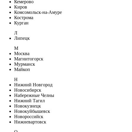
Кемерово
Киров
Комсомольск-на-Амуре
Кострома
Курган
Л
Липецк
М
Москва
Магнитогорск
Мурманск
Майкоп
Н
Нижний Новгород
Новосибирск
Набережные Челны
Нижний Тагил
Новокузнецк
Новокуйбышевск
Новороссийск
Нижневартовск
О