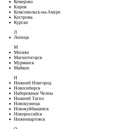
Кемерово
Киров
Комсомольск-на-Амуре
Кострома
Курган
Л
Липецк
М
Москва
Магнитогорск
Мурманск
Майкоп
Н
Нижний Новгород
Новосибирск
Набережные Челны
Нижний Тагил
Новокузнецк
Новокуйбышевск
Новороссийск
Нижневартовск
О