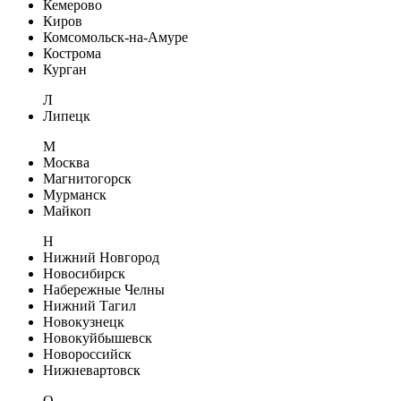
Кемерово
Киров
Комсомольск-на-Амуре
Кострома
Курган
Л
Липецк
М
Москва
Магнитогорск
Мурманск
Майкоп
Н
Нижний Новгород
Новосибирск
Набережные Челны
Нижний Тагил
Новокузнецк
Новокуйбышевск
Новороссийск
Нижневартовск
О