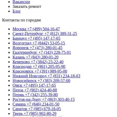
Вакансии
Заказать ремонт
Блог
Контакты по городам
Москва
+7 (499) 504-16-47
Санкт-Петербург
+7 (812) 389-31-25
Барнаул
+7 (495) 147-17-65
Волгоград
+7 (8442) 53-05-15
Воронеж
+7 (473) 280-01-45
Екатеринбург
+7 (343) 228-75-01
Казань
+7 (843) 280-01-20
Кемерово
+7 (3842) 23-22-40
Краснодар
+7 (861) 205-95-90
Красноярск
+7 (391) 989-95-00
Нижний Новгород
+7 (831) 234-18-03
Новосибирск
+7 (383) 209-57-00
Омск
+7 (495) 147-17-65
Пенза
+7 (902) 424-40-88
Пермь
+7 (342) 255-39-80
Ростов-на-Дону
+7 (863) 303-40-15
Самара
+7 (846) 234-01-50
Саратов
+7 (985) 679-18-05
Тверь
+7 (985) 902-80-29